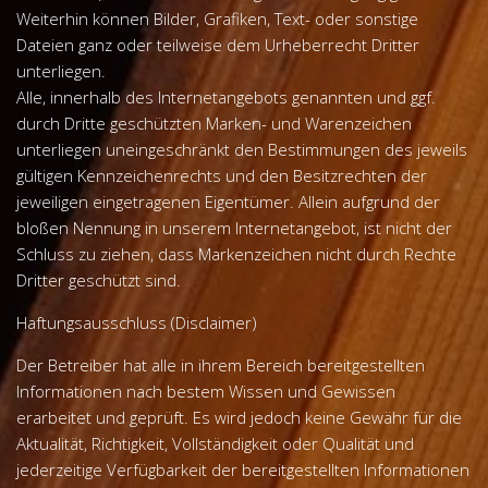
Weiterhin können Bilder, Grafiken, Text- oder sonstige
Dateien ganz oder teilweise dem Urheberrecht Dritter
unterliegen.
Alle, innerhalb des Internetangebots genannten und ggf.
durch Dritte geschützten Marken- und Warenzeichen
unterliegen uneingeschränkt den Bestimmungen des jeweils
gültigen Kennzeichenrechts und den Besitzrechten der
jeweiligen eingetragenen Eigentümer. Allein aufgrund der
bloßen Nennung in unserem Internetangebot, ist nicht der
Schluss zu ziehen, dass Markenzeichen nicht durch Rechte
Dritter geschützt sind.
Haftungsausschluss (Disclaimer)
Der Betreiber hat alle in ihrem Bereich bereitgestellten
Informationen nach bestem Wissen und Gewissen
erarbeitet und geprüft. Es wird jedoch keine Gewähr für die
Aktualität, Richtigkeit, Vollständigkeit oder Qualität und
jederzeitige Verfügbarkeit der bereitgestellten Informationen