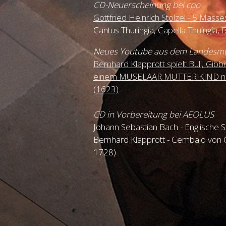
CD-Neuerscheinung bei cpo
Gottfried Heinrich Stölzel - 5 Masse
Cantus Thuringia, Capella Thuingia,
Neues Youtube aus dem Landes
Bernhard Klapprott spielt Bull, Gib
einem MUSELAAR MUTTER KIND na
(1623)
CD in Vorbereitung bei AEOLUS
Johann Sebastian Bach - Englische S
Bernhard Klapprott - Cembalo von C
1728)