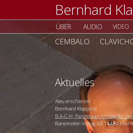
Bernhard Kla
ÜBER
AUDIO
VIDEO
CEMBALO
CLAVICH
Aktuelles
Neu erschienen
Bernhard Klapprott
B-A-C-H, Perpetuum Mobile für zwe
Bärenreiter-Verlag BA 11494 (Reihe