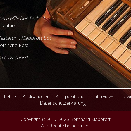
ertrefflicher Technik
Fanfare
astatur... Klapprott bot
einische Post
 Clavichord ...
Lehre
Publikationen
Kompositionen
Interviews
Down
Datenschutzerklärung
Copyright © 2017-2026 Bernhard Klapprott
Alle Rechte beibehalten.