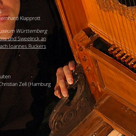
s
 Bernhard Klapprott
museum Württemberg
bons und Sweelinck an
ch Ioannes Ruckers
uiten
hristian Zell (Hamburg