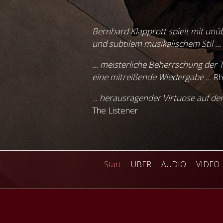
Bernhard Klapprott spielt mit unüb
und subtilem musikalischem Stil ...
... meisterliche Beherrschung der T
eine mitreißende Wiedergabe ...
Rh
.
.. herausragender Virtuose auf dem
The Listener
Start
ÜBER
AUDIO
VIDEO